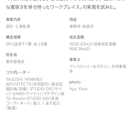
な寛容さを併せ持ったワークプレイス」の実現を試みた。
事業内容
用途
設計・工事監理
事務所・飲食店
構造規模
延床面積
SRC造地下1階、地上8階
3202.93ｍ2（改修延床面積：
998.36m2）
所在地
事業主
東京都港区
ディベロッパー＆ゼネコン 共同事業
体
コラボレーター
YASUSHI YAMANOI
photo
ARCHITECTS（共同設計） 総合設
備計画（設備） STUDIO DIG（サイ
Hyo Yikin
ン） DAIKO（ライティングデザイン協
力） Noum+STUDIO DIG（家具
コーディネート） 庭人 / 金子紀之
（植栽）