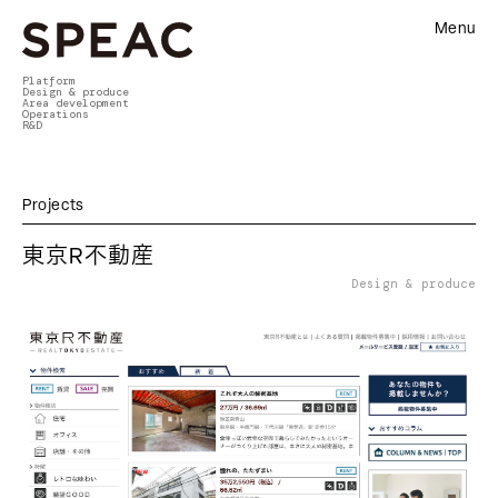
Menu
Platform
Design & produce
Area development
Operations
R&D
Projects
東京R不動産
Design & produce