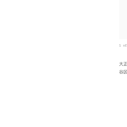
羽衣駅周辺整備基本構想
業務
Area development
生産緑地と新しい郊外
Area development
1 of
2022
高石市旧保健センター
活用検討
高石市旧保健センター活
大
用検討
谷
Area development
ADDress
Area development
足助地区 核エリア再
生
足助地区 核エリア再生