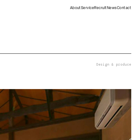
About
Service
Recruit
News
Contact
Design & produce