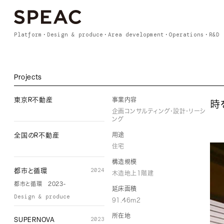
Platform
Design & produce
Area development
Operations
R&D
Projects
事業内容
東京R不動産
時
企画コンサルティング・設計・リーシ
ング
用途
全国のR不動産
住宅
構造規模
2024
都市と循環
木造地上1階建
都市と循環 2023-
延床面積
Design & produce
91.46m2
所在地
2023
SUPERNOVA