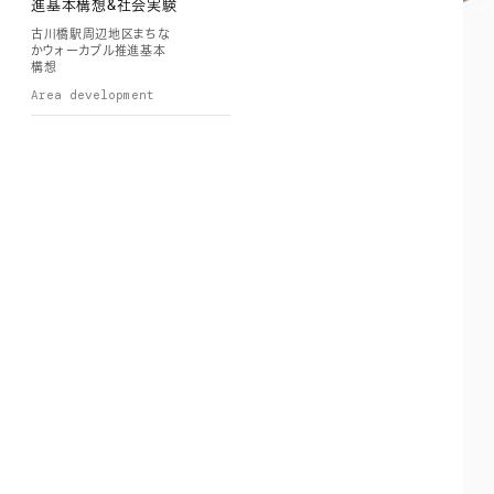
進基本構想&社会実験
古川橋駅周辺地区まちな
かウォーカブル推進基本
構想
Area development
2024
ミノリテラス草加
ミノリテラス草加
Design & produce
Publication
Design & produce
2023
House S
House S
Design & produce
2022
羽衣駅周辺整備基本
構想業務