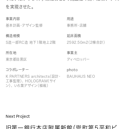
を実現させた。
事業内容
用途
基本計画・デザイン監修
事務所・店舗
構造規模
延床面積
S造一部RC造 地下1階地上2階
2592.50m2（2棟合計）
所在地
事業主
東京都目黒区
ディベロッパー
コラボレーター
photo
K PARTNERS architects（設計・
BAUHAUS NEO
工事監理）、 HOLOGRAM（サイ
ン）、 いろ葉デザイン（植栽）
Next Project
旧第一銀行本店附属新館（兜町第５平和ビ