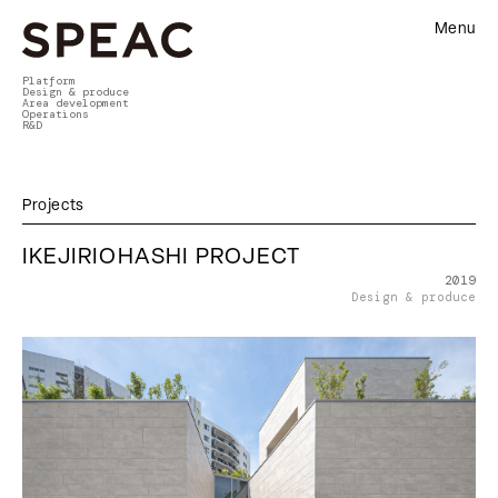
Menu
Platform
Design & produce
Area development
Operations
R&D
Projects
IKEJIRIOHASHI PROJECT
2019
Design & produce