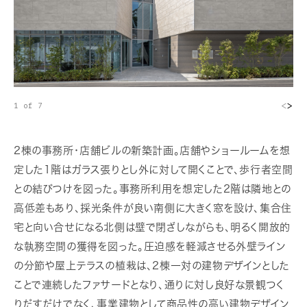
<
>
1 of 7
2棟の事務所・店舗ビルの新築計画。店舗やショールームを想
定した1階はガラス張りとし外に対して開くことで、歩行者空間
との結びつけを図った。事務所利用を想定した2階は隣地との
高低差もあり、採光条件が良い南側に大きく窓を設け、集合住
宅と向い合せになる北側は壁で閉ざしながらも、明るく開放的
な執務空間の獲得を図った。圧迫感を軽減させる外壁ライン
の分節や屋上テラスの植栽は、2棟一対の建物デザインとした
ことで連続したファサードとなり、通りに対し良好な景観つく
りだすだけでなく、事業建物として商品性の高い建物デザイン