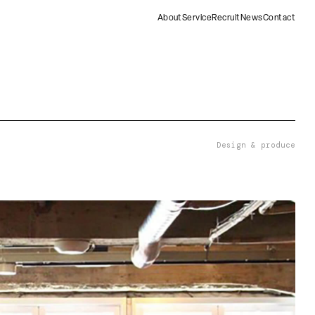
About
Service
Recruit
News
Contact
Design & produce