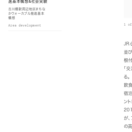
進基本構想&社会実験
古川橋駅周辺地区まちな
かウォーカブル推進基本
構想
1 of
Area development
2024
ミノリテラス草加
JR
ミノリテラス草加
並
Design & produce
根
Publication
「交
る。
Design & produce
飲
2023
House S
宿
House S
ン
Design & produce
20
が
2022
羽衣駅周辺整備基本
の
構想業務