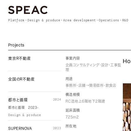
Platform
Design & produce
Area development
Operations
R&D
Projects
事業内容
東京R不動産
Ho
企画コンサルティング・設計・工事監
理
用途
全国のR不動産
事務所・店舗→簡易宿所・飲食店
構造規模
2024
都市と循環
RC造地上6階地下2階建
都市と循環 2023-
延床面積
Design & produce
725m2
所在地
2023
SUPERNOVA