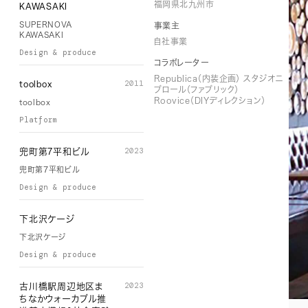
福岡県北九州市
KAWASAKI
SUPERNOVA
事業主
KAWASAKI
自社事業
Design & produce
コラボレーター
Republica（内装企画） スタジオニ
2011
toolbox
ブロール（ファブリック）
Roovice（DIYディレクション）
toolbox
Platform
2023
兜町第7平和ビル
兜町第7平和ビル
Design & produce
下北沢ケージ
下北沢ケージ
Design & produce
2023
古川橋駅周辺地区ま
ちなかウォーカブル推