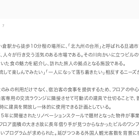
 7
小倉駅から徒歩10分程の場所に、「北九州の台所」と呼ばれる旦過
び、人々が行き交う活気のある市場である。その川向かいに立つビルの
付いた食の魅力を紹介し、訪れた旅人の拠点となる施設である。
流して楽しんでみたい」「一人になって落ち着きたい」相反するニー
食のみの利用だけでなく、宿泊客の食事を提供するため、フロアの中心
泊客専用の交流ラウンジに隣接させて可動式の建具で仕切ることで、
ト時に建具を開放し一体的に使用できる計画としている。
15年に開催されたリノベーションスクールで題材となった物件が事
、フロア面積の大きさ故に長年借り手が見つからなかったビルのワンフ
高いプログラムが求められた。延びつつある外国人観光客数を背景に