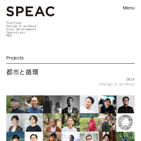
Menu
Platform
Design & produce
Area development
Operations
R&D
Projects
都市と循環
2024
Design & produce