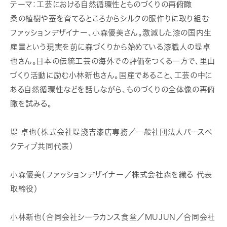
テーマ：工芸における自然循環性とものづくりの再俯瞰
桑の植樹や蚕を育てるところからシルクの服作りに取り組む
ファッションデザイナー、小森優美さん。激減した漆の国内生
産量という現実を前に森づくりから始めている漆職人の堤卓
也さん。日本の伝統工芸の海外での評価をつくる一方で、里山
づくり活動に励む小林新也さん。国産であること、工芸の中に
ある自然循環性などを話しながら、ものづくりの全体像の再俯
瞰を試みる。
堤 卓也（株式会社堤淺吉漆店専務／一般社団法人パースペ
クティブ共同代表）
小森優美（ファッションデザイナー／株式会社森を織る 代表
取締役）
小林新也（合同会社シーラカンス食堂／MUJUN／合同会社