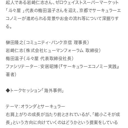
起人である岩崎仁志さん、ゼロウェイストスーパーマーケット
「斗々屋 」代表の梅田温子さんを迎え、京都でサーキュラーエ
コノミーが進められる背景やお金の流れ等について深掘りす
る。
榊󠄀田隆之（コミュニティ・バンク京信 理事長）
岩崎仁志（株式会社ヒューマンフォーラム 取締役）
梅田温子（斗々屋 代表取締役社長）
ファシリテーター：安居昭博（『サーキュラーエコノミー実践』
著者）
◆トークセッション「海外事例」
テーマ：オランダとサーキュラー
右肩上がりの成長が当たり前とされているが、「縮小こそが成
長」という方向に向けていくのはどうかという提案をしている