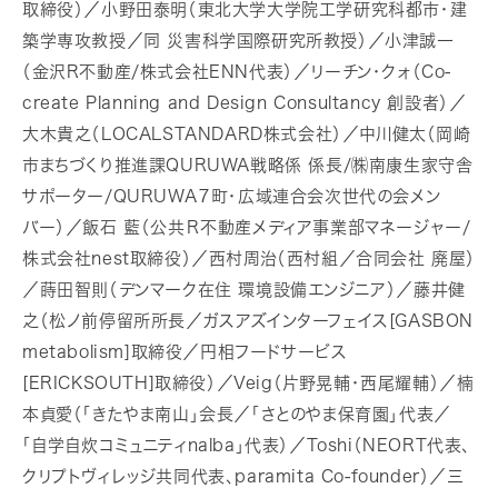
取締役）／小野田泰明（東北大学大学院工学研究科都市・建
築学専攻教授／同 災害科学国際研究所教授）／小津誠一
（金沢R不動産/株式会社ENN代表）／リーチン・クォ（Co-
create Planning and Design Consultancy 創設者）／
大木貴之（LOCALSTANDARD株式会社）／中川健太（岡崎
市まちづくり推進課QURUWA戦略係 係長/㈱南康生家守舎
サポーター/QURUWA７町・広域連合会次世代の会メン
バー）／飯石 藍（公共Ｒ不動産メディア事業部マネージャー/
株式会社nest取締役）／西村周治（西村組／合同会社 廃屋）
／蒔田智則（デンマーク在住 環境設備エンジニア）／藤井健
之（松ノ前停留所所長／ガスアズインターフェイス[GASBON
metabolism]取締役／円相フードサービス
[ERICKSOUTH]取締役）／Veig（片野晃輔・西尾耀輔）／楠
本貞愛（「きたやま南山」会長／「さとのやま保育園」代表／
「自学自炊コミュニティnalba」代表）／Toshi（NEORT代表、
クリプトヴィレッジ共同代表、paramita Co-founder）／三