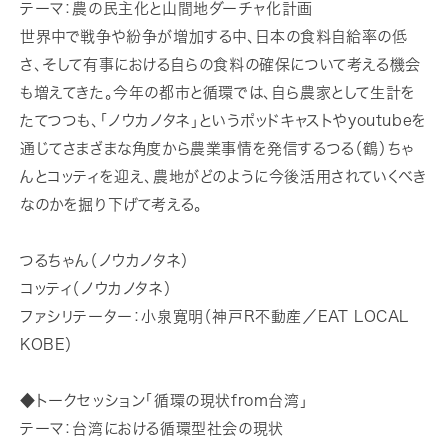
テーマ：農の民主化と山間地ダーチャ化計画
世界中で戦争や紛争が増加する中、日本の食料自給率の低
さ、そして有事における自らの食料の確保について考える機会
も増えてきた。今年の都市と循環では、自ら農家として生計を
たてつつも、「ノウカノタネ」というポッドキャストやyoutubeを
通じてさまざまな角度から農業事情を発信するつる（鶴）ちゃ
んとコッティを迎え、農地がどのように今後活用されていくべき
なのかを掘り下げて考える。
つるちゃん（ノウカノタネ）
コッティ（ノウカノタネ）
ファシリテーター：小泉寛明（神戸R不動産／EAT LOCAL
KOBE）
◆トークセッション「循環の現状from台湾」
テーマ：台湾における循環型社会の現状