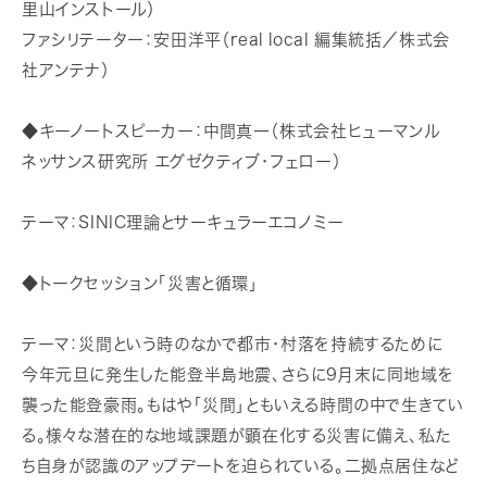
里山インストール）
ファシリテーター：安田洋平（real local 編集統括／株式会
社アンテナ）
◆キーノートスピーカー：中間真一（株式会社ヒューマンル
ネッサンス研究所 エグゼクティブ・フェロー）
テーマ：SINIC理論とサーキュラーエコノミー
◆トークセッション「災害と循環」
テーマ：災間という時のなかで都市・村落を持続するために
今年元旦に発生した能登半島地震、さらに9月末に同地域を
襲った能登豪雨。もはや「災間」ともいえる時間の中で生きてい
る。様々な潜在的な地域課題が顕在化する災害に備え、私た
ち自身が認識のアップデートを迫られている。二拠点居住など