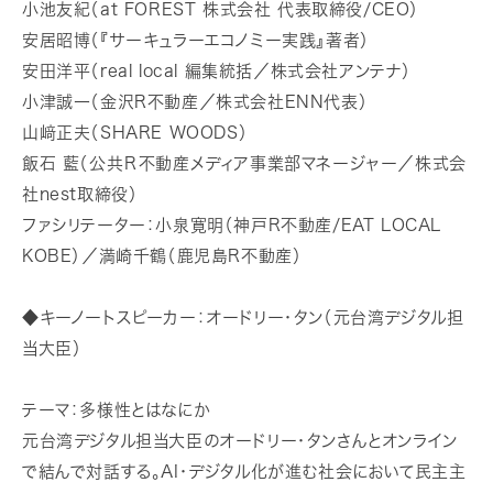
小池友紀（at FOREST 株式会社 代表取締役/CEO）
安居昭博（『サーキュラーエコノミー実践』著者）
安田洋平（real local 編集統括／株式会社アンテナ）
小津誠一（金沢R不動産／株式会社ENN代表）
山﨑正夫（SHARE WOODS）
飯石 藍（公共Ｒ不動産メディア事業部マネージャー／株式会
社nest取締役）
ファシリテーター：小泉寛明（神戸R不動産/EAT LOCAL
KOBE）／満崎千鶴（鹿児島R不動産）
◆キーノートスピーカー：オードリー・タン（元台湾デジタル担
当大臣）
テーマ：多様性とはなにか
元台湾デジタル担当大臣のオードリー・タンさんとオンライン
で結んで対話する。AI・デジタル化が進む社会において民主主