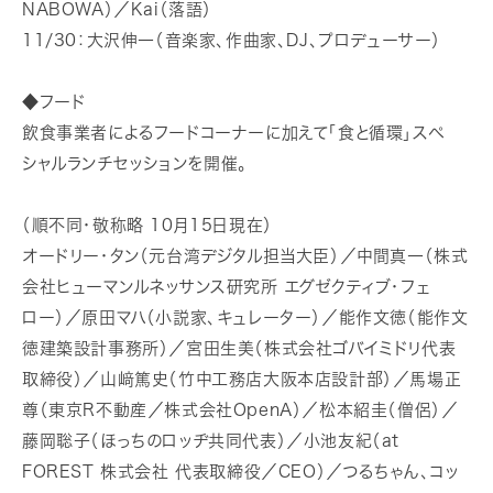
NABOWA）／Kai（落語）
11/30：大沢伸一（音楽家、作曲家、DJ、プロデューサー）
◆フード
飲食事業者によるフードコーナーに加えて「食と循環」スペ
シャルランチセッションを開催。
（順不同・敬称略 10月15日現在）
オードリー・タン（元台湾デジタル担当大臣）／中間真一（株式
会社ヒューマンルネッサンス研究所 エグゼクティブ・フェ
ロー）／原田マハ（小説家、キュレーター）／能作文徳（能作文
徳建築設計事務所）／宮田生美（株式会社ゴバイミドリ代表
取締役）／山﨑篤史（竹中工務店大阪本店設計部）／馬場正
尊（東京R不動産／株式会社OpenA）／松本紹圭（僧侶）／
藤岡聡子（ほっちのロッヂ共同代表）／小池友紀（at
FOREST 株式会社 代表取締役／CEO）／つるちゃん、コッ