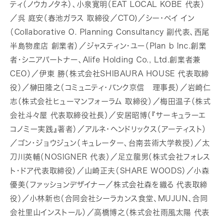
ティ（ノウカノタネ）、小泉寛明（EAT LOCAL KOBE 代表）
／呉 庭安（春池ガラス 取締役／CTO)／シー・ペイ イン
（Collaborative O. Planning Consultancy 副代表、西尾
半島物産店 創業者）／ジャスティン・ユー（Plan b Inc.創業
者・シニアパートナー、Alife Holding Co., Ltd.創業者兼
CEO）／伊東 勝（株式会社SHIBAURA HOUSE 代表取締
役）／榊󠄀田隆之（コミュニティ・バンク京信 理事長）／岩崎仁
志（株式会社ヒューマンフォーラム 取締役）／梅田温子（株式
会社斗々屋 代表取締役社長）／安居昭博（『サーキュラーエ
コノミー実践』著者）／アルネ・ヘンドリックス（アーティスト）
／ゴン・ジョウジュン（キュレーター、台南芸術大学教授）／太
刀川英輔（NOSIGNER 代表）／足立龍男（株式会社フォレス
ト・ドア代表取締役）／山崎正夫（SHARE WOODS）／小森
優美（ファッションデザイナー／株式会社森を織る 代表取締
役）／小林新也（合同会社シーラカンス食堂、MUJUN、合同
会社里山インストール）／高橋博之（株式会社雨風太陽 代表