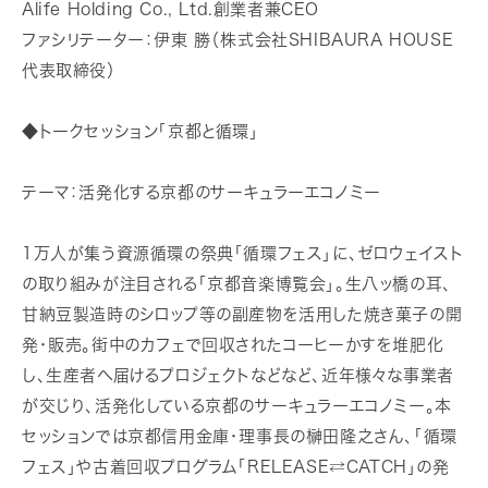
Alife Holding Co., Ltd.創業者兼CEO
ファシリテーター：伊東 勝（株式会社SHIBAURA HOUSE
代表取締役）
◆トークセッション「京都と循環」
テーマ：活発化する京都のサーキュラーエコノミー
1万人が集う資源循環の祭典「循環フェス」に、ゼロウェイスト
の取り組みが注目される「京都音楽博覧会」。生八ッ橋の耳、
甘納豆製造時のシロップ等の副産物を活用した焼き菓子の開
発・販売。街中のカフェで回収されたコーヒーかすを堆肥化
し、生産者へ届けるプロジェクトなどなど、近年様々な事業者
が交じり、活発化している京都のサーキュラーエコノミー。本
セッションでは京都信用金庫・理事長の榊󠄀田隆之さん、「循環
フェス」や古着回収プログラム「RELEASE⇄CATCH」の発