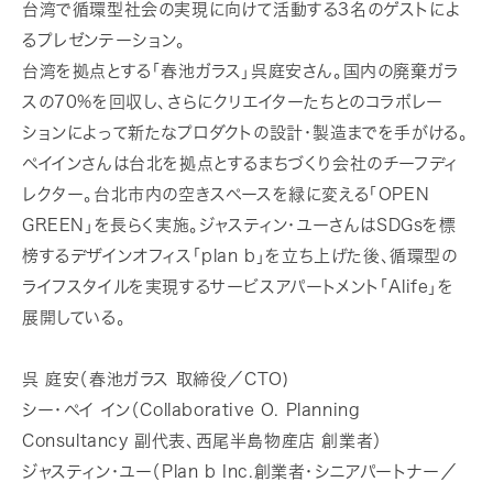
台湾で循環型社会の実現に向けて活動する3名のゲストによ
るプレゼンテーション。
台湾を拠点とする「春池ガラス」呉庭安さん。国内の廃棄ガラ
スの70%を回収し、さらにクリエイターたちとのコラボレー
ションによって新たなプロダクトの設計・製造までを手がける。
ペイインさんは台北を拠点とするまちづくり会社のチーフディ
レクター。台北市内の空きスペースを緑に変える「OPEN
GREEN」を長らく実施。ジャスティン・ユーさんはSDGsを標
榜するデザインオフィス「plan b」を立ち上げた後、循環型の
ライフスタイルを実現するサービスアパートメント「Alife」を
展開している。
呉 庭安（春池ガラス 取締役／CTO)
シー・ペイ イン（Collaborative O. Planning
Consultancy 副代表、西尾半島物産店 創業者）
ジャスティン・ユー（Plan b Inc.創業者・シニアパートナー／