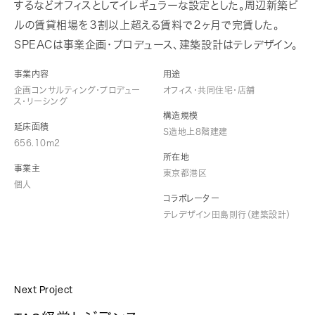
するなどオフィスとしてイレギュラーな設定とした。周辺新築ビ
ルの賃貸相場を３割以上超える賃料で２ヶ月で完賃した。
SPEACは事業企画・プロデュース、建築設計はテレデザイン。
事業内容
用途
企画コンサルティング・プロデュー
オフィス・共同住宅・店舗
ス・リーシング
構造規模
延床面積
S造地上8階建建
656.10m2
所在地
事業主
東京都港区
個人
コラボレーター
テレデザイン田島則行（建築設計）
Next Project