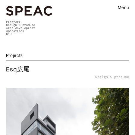
Menu
Platform
Design & produce
Area development
Operations
R&D
Projects
Esq広尾
Design & produce