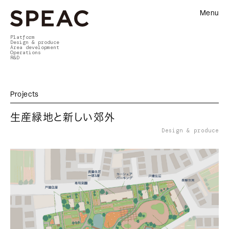
Menu
Platform
Design & produce
Area development
Operations
R&D
Projects
生産緑地と新しい郊外
Design & produce