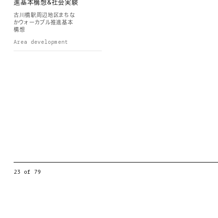
進基本構想&社会実験
古川橋駅周辺地区まちな
かウォーカブル推進基本
構想
Area development
2024
ミノリテラス草加
ミノリテラス草加
Design & produce
Publication
Design & produce
2023
House S
House S
23
of
79
Design & produce
2022
羽衣駅周辺整備基本
構想業務