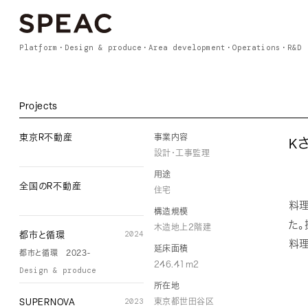
Platform
Design & produce
Area development
Operations
R&D
Projects
事業内容
東京R不動産
K
設計・工事監理
用途
全国のR不動産
住宅
料
構造規模
た
木造地上2階建
2024
都市と循環
料理
延床面積
都市と循環 2023-
246.41m2
Design & produce
所在地
2023
東京都世田谷区
SUPERNOVA